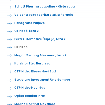
Schott Pharma Jagodina - čista soba
Vaider srpska fabrika stakla Paraćin
Hansgrohe Valjevo
CTP Kać, faza 2
Feka Automotive Ćuprija, faza 2
CTP Kać
Magna Seating Aleksinac, faza 2
Kolektor Etra Barajevo
CTP Nidec Elesys Novi Sad
Structura Investment Uno Sombor
CTP Nidec Novi Sad
Opšta bolnica Pirot
Magna Seating Aleksinac