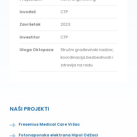
Izvođač
CTP
Završetak
2023.
Investitor
CTP
Uloga Oktopaza
Stručni građevinski nadzor,
koordinacija bezbednosti i
zdravlja na radu
NAŠI PROJEKTI
Fresenius Medical Care Vršac
Fotonaponska elektrana Hipol Odžaci