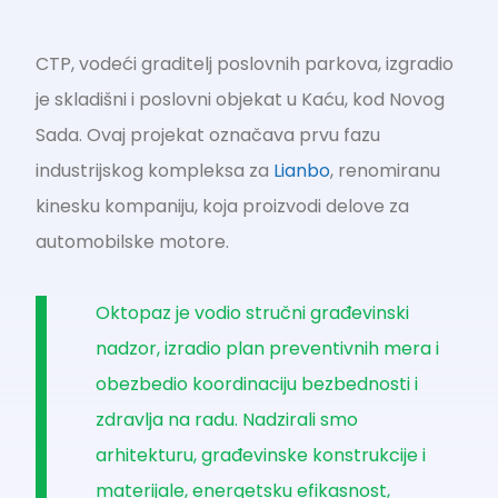
CTP, vodeći graditelj poslovnih parkova, izgradio
je skladišni i poslovni objekat u Kaću, kod Novog
Sada. Ovaj projekat označava prvu fazu
industrijskog kompleksa za
Lianbo
, renomiranu
kinesku kompaniju, koja proizvodi delove za
automobilske motore.
Oktopaz je vodio stručni građevinski
nadzor, izradio plan preventivnih mera i
obezbedio koordinaciju bezbednosti i
zdravlja na radu. Nadzirali smo
arhitekturu, građevinske konstrukcije i
materijale, energetsku efikasnost,