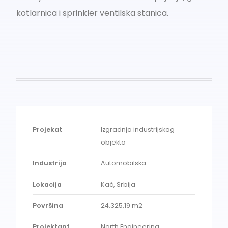
kotlarnica i sprinkler ventilska stanica.
Projekat
Izgradnja industrijskog
objekta
Industrija
Automobilska
Lokacija
Kać, Srbija
Površina
24.325,19 m2
Projektant
North Engineering