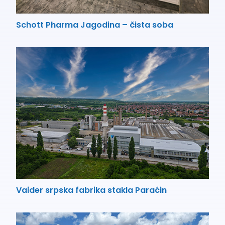
Schott Pharma Jagodina – čista soba
Vaider srpska fabrika stakla Paraćin