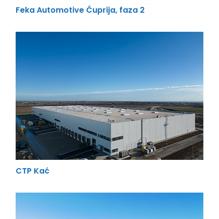
Feka Automotive Ćuprija, faza 2
CTP Kać