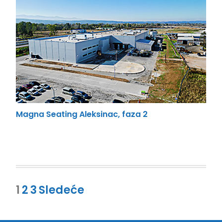
Magna Seating Aleksinac, faza 2
Paginacija
1
2
3
Sledeće
članaka