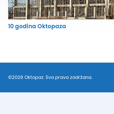
10 godina Oktopaza
©2026 Oktopaz. Sva prava zadržana.