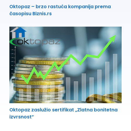
Oktopaz – brzo rastuća kompanija prema
časopisu Biznis.rs
Oktopaz zaslužio sertifikat „Zlatna bonitetna
izvrsnost“