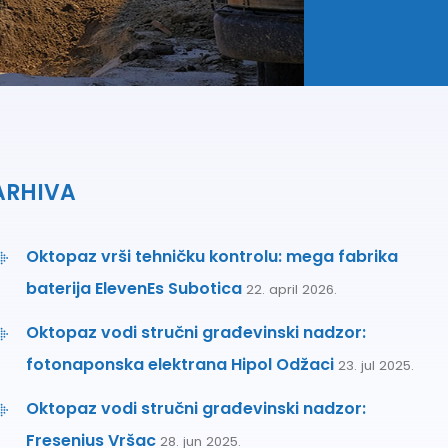
ARHIVA
Oktopaz vrši tehničku kontrolu: mega fabrika
baterija ElevenEs Subotica
22. april 2026.
Oktopaz vodi stručni građevinski nadzor:
fotonaponska elektrana Hipol Odžaci
23. jul 2025.
Oktopaz vodi stručni građevinski nadzor:
Fresenius Vršac
28. jun 2025.