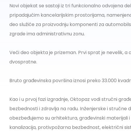
Novi objekat se sastoji iz tri funkcionalno odvojena de
pripadajućim kancelarijskim prostorijama, namenjena 
deo služiće za proizvodnju komponenti za automobilsku
zgrade ima administrativnu zonu.
Veći deo objekta je prizeman. Prvi sprat je nevelik, a
dvospratne.
Bruto građevinska površina iznosi preko 33.000 kvad
Kao i u prvoj fazi izgradnje, Oktopaz vodi stručni građ
bezbednosti i zdravlja na radu. Inženjerske i stručne d
obezbeđujemo su arhitektura, građevinski materijali i 
kanalizacija, protivpožarna bezbednost, električni sis