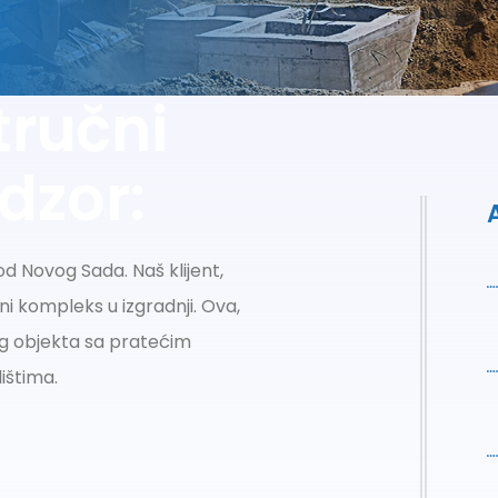
tručni
dzor:
 Novog Sada. Naš klijent,
i kompleks u izgradnji. Ova,
g objekta sa pratećim
ištima.