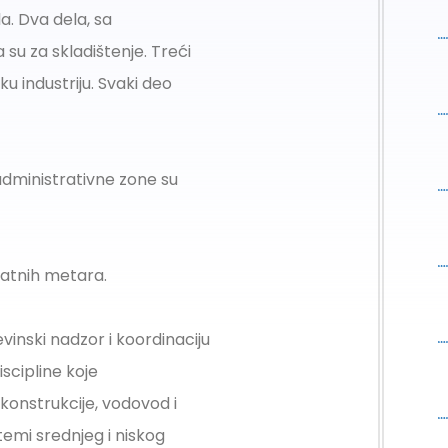
la. Dva dela, sa
su za skladištenje. Treći
 industriju. Svaki deo
 administrativne zone su
ratnih metara.
evinski nadzor i koordinaciju
iscipline koje
konstrukcije, vodovod i
temi srednjeg i niskog