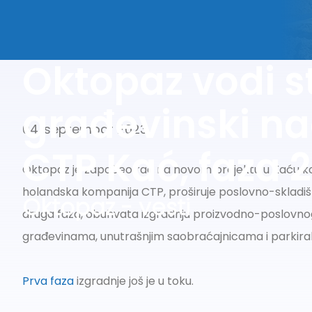
Oktopaz vodi s
građevinski na
04. septembar 2023
CTP Kać, faza 2
Oktopaz je započeo rad na novom projektu u Kaću kod
holandska kompanija CTP, proširuje poslovno-skladišn
Oktopaz - vesti
druga faza, obuhvata izgradnju proizvodno-poslovno
građevinama, unutrašnjim saobraćajnicama i parkiral
Prva faza
izgradnje još je u toku.