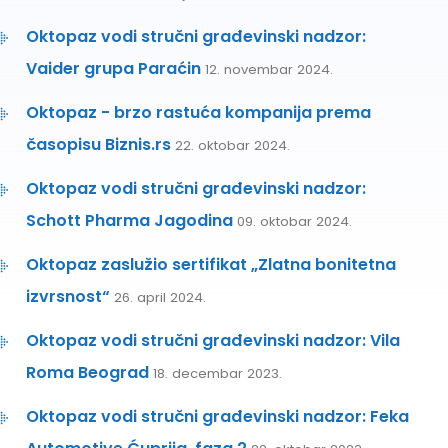
Oktopaz vodi stručni građevinski nadzor:
Vaider grupa Paraćin
12. novembar 2024.
Oktopaz - brzo rastuća kompanija prema
časopisu Biznis.rs
22. oktobar 2024.
Oktopaz vodi stručni građevinski nadzor:
Schott Pharma Jagodina
09. oktobar 2024.
Oktopaz zaslužio sertifikat „Zlatna bonitetna
izvrsnost“
26. april 2024.
Oktopaz vodi stručni građevinski nadzor: Vila
Roma Beograd
18. decembar 2023.
Oktopaz vodi stručni građevinski nadzor: Feka